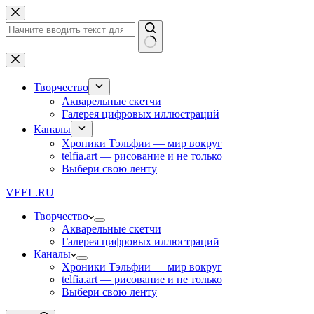
Перейти
к
сути
Ничего
не
найдено
Творчество
Акварельные скетчи
Галерея цифровых иллюстраций
Каналы
Хроники Тэльфии — мир вокруг
telfia.art — рисование и не только
Выбери свою ленту
VEEL.RU
Творчество
Акварельные скетчи
Галерея цифровых иллюстраций
Каналы
Хроники Тэльфии — мир вокруг
telfia.art — рисование и не только
Выбери свою ленту