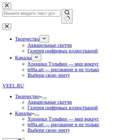
Перейти
к
сути
Ничего
не
найдено
Творчество
Акварельные скетчи
Галерея цифровых иллюстраций
Каналы
Хроники Тэльфии — мир вокруг
telfia.art — рисование и не только
Выбери свою ленту
VEEL.RU
Творчество
Акварельные скетчи
Галерея цифровых иллюстраций
Каналы
Хроники Тэльфии — мир вокруг
telfia.art — рисование и не только
Выбери свою ленту