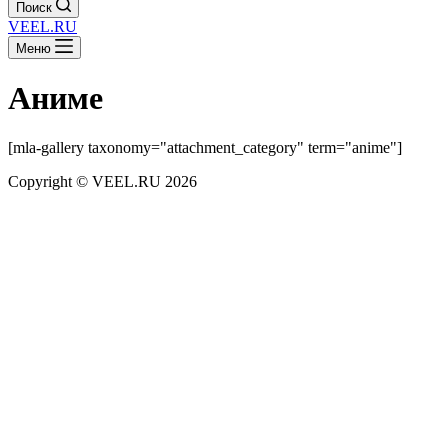
Поиск
VEEL.RU
Меню
Аниме
[mla-gallery taxonomy="attachment_category" term="anime"]
Copyright © VEEL.RU 2026