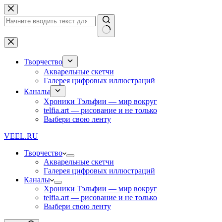
Перейти
к
сути
Ничего
не
найдено
Творчество
Акварельные скетчи
Галерея цифровых иллюстраций
Каналы
Хроники Тэльфии — мир вокруг
telfia.art — рисование и не только
Выбери свою ленту
VEEL.RU
Творчество
Акварельные скетчи
Галерея цифровых иллюстраций
Каналы
Хроники Тэльфии — мир вокруг
telfia.art — рисование и не только
Выбери свою ленту