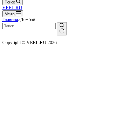
Поиск
VEEL.RU
Меню
Главная
Домбай
Ничего
Copyright © VEEL.RU 2026
не
найдено