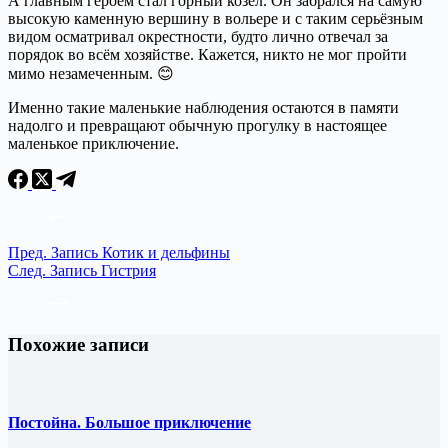
А главным героем стал горный козёл. Он забрался на самую
высокую каменную вершину в вольере и с таким серьёзным
видом осматривал окрестности, будто лично отвечал за
порядок во всём хозяйстве. Кажется, никто не мог пройти
мимо незамеченным. 😊
Именно такие маленькие наблюдения остаются в памяти
надолго и превращают обычную прогулку в настоящее
маленькое приключение.
Пред.
Запись
Котик и дельфины
След.
Запись
Гистрия
Похожие записи
Постойна. Большое приключение