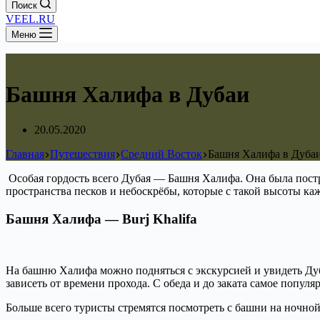
Поиск
VEEL.RU
Меню
Башня Халифа в Дубаи
20.05.2020
Главная
Путешествия
Средний Восток
Башня Халифа в Дуба
Особая гордость всего Дубая — Башня Халифа. Она была постр
пространства песков и небоскрёбы, которые с такой высоты к
Башня Халифа — Burj Khalifa
На башню Халифа можно подняться с экскурсией и увидеть Дуб
зависеть от времени прохода. С обеда и до заката самое популя
Больше всего туристы стремятся посмотреть с башни на ночной