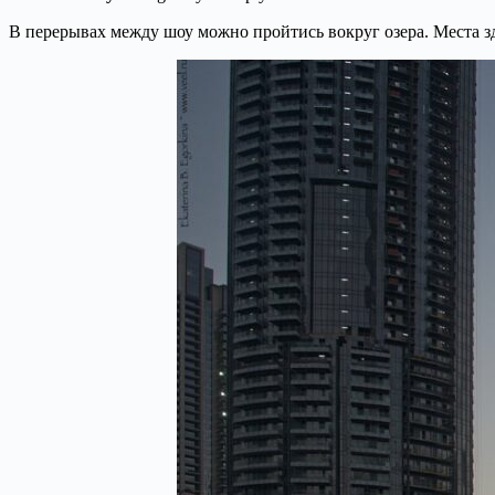
В перерывах между шоу можно пройтись вокруг озера. Места зде