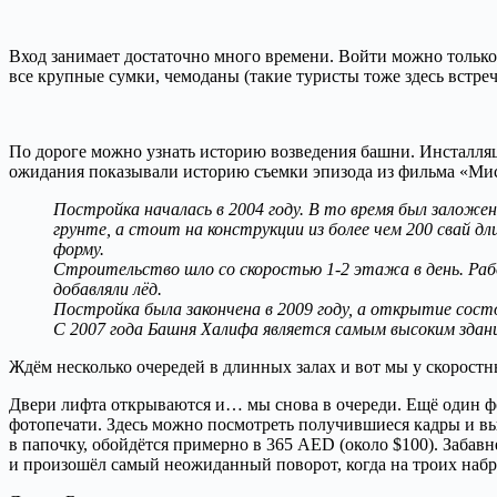
Вход занимает достаточно много времени. Войти можно только 
все крупные сумки, чемоданы (такие туристы тоже здесь встре
По дороге можно узнать историю возведения башни. Инсталляц
ожидания показывали историю съемки эпизода из фильма «Мис
Постройка началась в 2004 году. В то время был залож
грунте, а стоит на конструкции из более чем 200 свай 
форму.
Строительство шло со скоростью 1-2 этажа в день. Работ
добавляли лёд.
Постройка была закончена в 2009 году, а открытие состо
С 2007 года Башня Халифа является самым высоким здани
Ждём несколько очередей в длинных залах и вот мы у скоростн
Двери лифта открываются и… мы снова в очереди. Ещё один ф
фотопечати. Здесь можно посмотреть получившиеся кадры и выб
в папочку, обойдётся примерно в 365 AED (около $100). Забав
и произошёл самый неожиданный поворот, когда на троих набра