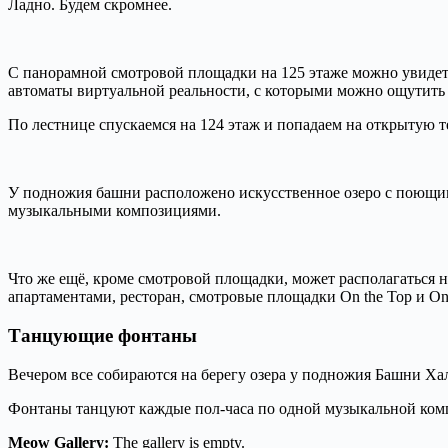
Ладно. Будем скромнее.
С панорамной смотровой площадки на 125 этаже можно увидеть
автоматы виртуальной реальности, с которыми можно ощутить 
По лестнице спускаемся на 124 этаж и попадаем на открытую т
У подножия башни расположено искусственное озеро с поющим
музыкальными композициями.
Что же ещё, кроме смотровой площадки, может располагаться 
апартаментами, ресторан, смотровые площадки On the Top и O
Танцующие фонтаны
Вечером все собираются на берегу озера у подножия Башни Хал
Фонтаны танцуют каждые пол-часа по одной музыкальной компо
Meow Gallery:
The gallery is empty.