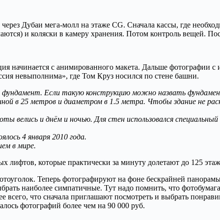
через Дубаи мега-молл на этаже CG. Сначала кассы, где необхо
чаются) и коляски в камеру хранения. Потом контроль вещей. По
ия начинается с анимированного макета. Дальше фотографии с и
сия невыполнима», где Том Круз носился по стене башни.
ен фундамент. Если такую конструкцию можно назвать фундамент
длиной в 25 метров и диаметром в 1.5 метра. Чтобы здание не р
ы велись и днём и ночью. Для стен использовался специальный 
ялось 4 января 2010 года.
ем в мире.
ых лифтов, которые практически за минуту долетают до 125 этаж
отоуголок. Теперь фотографируют на фоне бескрайней панорамы
рать наиболее симпатичные. Тут надо помнить, что фотобумага 
нее всего, что сначала приглашают посмотреть и выбрать понрав
лось фотографий более чем на 90 000 руб.