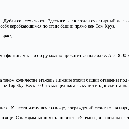
 Дубаи со всех сторон. Здесь же расположен сувенирный магази
себя карабкающимся по стене башни прямо как Том Круз.
еррасу.
и фонтанами. По озеру можно прокатиться на лодке. А с 18:00
на таком количестве этажей? Нижние этажи башни отведены под 
n the Top Sky. Весь 100-й этаж целиком выкупил индийский мил
ифа. К шести часам вечера вокруг ограждений стоит толпа наро
зици. С каждым танцем становится всё темнее, и фонтаны светя